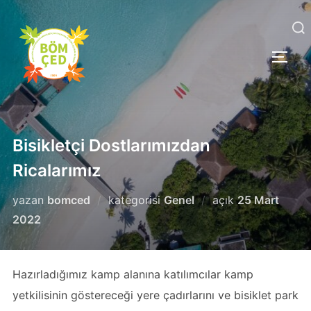
İçeriğe
geç
Aranacak
YAN 
içerik:
Bisikletçi Dostlarımızdan
Ricalarımız
Yayımlanma
yazan
bomced
kategorisi
Genel
açık
25 Mart
tarihi
2022
Hazırladığımız kamp alanına katılımcılar kamp
yetkilisinin göstereceği yere çadırlarını ve bisiklet park