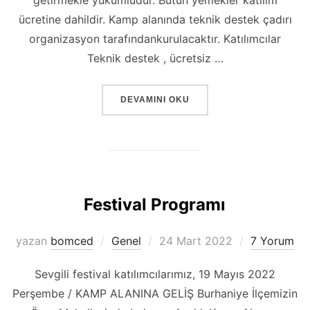
ücretine dahildir. Kamp alanında teknik destek çadırı
organizasyon tarafındankurulacaktır. Katılımcılar
Teknik destek , ücretsiz …
“BISIKLETÇI DOSTLARIMIZDAN RICALAR
DEVAMINI OKU
Festival Programı
Yayımlanma
yazan
bomced
Genel
24 Mart 2022
7 Yorum
tarihi
Sevgili festival katılımcılarımız, 19 Mayıs 2022
Perşembe / KAMP ALANINA GELİŞ Burhaniye İlçemizin