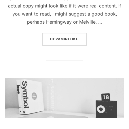
actual copy might look like if it were real content. If
you want to read, I might suggest a good book,
perhaps Hemingway or Melville. …
“POST WITH VIMEO VIDEO”
DEVAMINI OKU