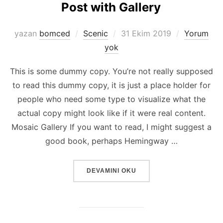
Post with Gallery
Yayımlanma
yazan
bomced
Scenic
31 Ekim 2019
Yorum
tarihi
yok
This is some dummy copy. You’re not really supposed
to read this dummy copy, it is just a place holder for
people who need some type to visualize what the
actual copy might look like if it were real content.
Mosaic Gallery If you want to read, I might suggest a
good book, perhaps Hemingway …
“POST WITH GALLERY”
DEVAMINI OKU