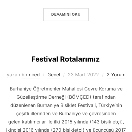
“SEVGILI FESTIVAL KATILIMCILARIMIZ,”
DEVAMINI OKU
Festival Rotalarımız
Yayımlanma
yazan
bomced
Genel
23 Mart 2022
2 Yorum
tarihi
Burhaniye Öğretmenler Mahallesi Çevre Koruma ve
Güzelleştirme Derneği (BÖMÇED) tarafından
düzenlenen Burhaniye Bisiklet Festivali, Türkiye’nin
çeşitli illerinden ve Burhaniye ve çevresinden
gelen katılımcılar ile ilki 2015 yılında (143 bisikletçi),
ikincisi 2016 yılında (270 bisikletçi) ve üçüncüsü 2017