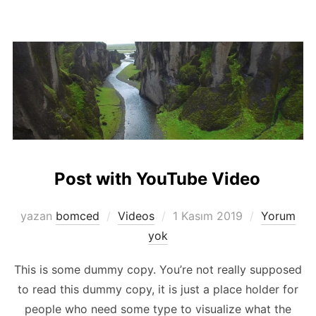
Post with YouTube Video
Yayımlanma
yazan
bomced
Videos
1 Kasım 2019
Yorum
tarihi
yok
This is some dummy copy. You’re not really supposed
to read this dummy copy, it is just a place holder for
people who need some type to visualize what the