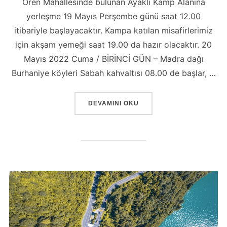
Ören Mahallesinde bulunan Ayaklı Kamp Alanına
yerleşme 19 Mayıs Perşembe günü saat 12.00
itibariyle başlayacaktır. Kampa katılan misafirlerimiz
için akşam yemeği saat 19.00 da hazır olacaktır. 20
Mayıs 2022 Cuma / BİRİNCİ GÜN – Madra dağı
Burhaniye köyleri Sabah kahvaltısı 08.00 de başlar, …
“FESTIVAL PROGRAMI”
DEVAMINI OKU