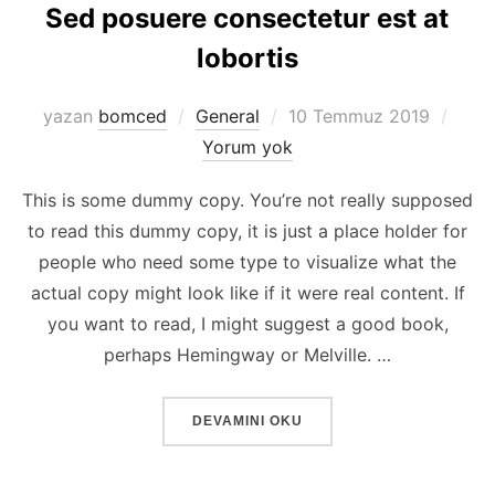
Sed posuere consectetur est at
lobortis
Yayımlanma
yazan
bomced
General
10 Temmuz 2019
tarihi
Yorum yok
This is some dummy copy. You’re not really supposed
to read this dummy copy, it is just a place holder for
people who need some type to visualize what the
actual copy might look like if it were real content. If
you want to read, I might suggest a good book,
perhaps Hemingway or Melville. …
“SED POSUERE CONSECTETUR EST AT 
DEVAMINI OKU