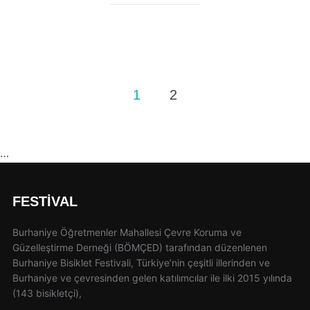
Yazı
1
2
sayfalaması
…
FESTIVAL
Burhaniye Öğretmenler Mahallesi Çevre Koruma ve
Güzelleştirme Derneği (BÖMÇED) tarafından düzenlenen
Burhaniye Bisiklet Festivali, Türkiye’nin çeşitli illerinden ve
Burhaniye ve çevresinden gelen katılımcılar ile ilki 2015 yılında
(143 bisikletçi),