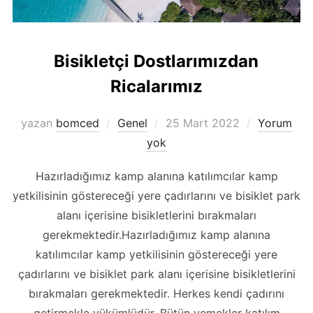
Bisikletçi Dostlarımızdan
Ricalarımız
Yayımlanma
yazan
bomced
Genel
25 Mart 2022
Yorum
tarihi
yok
Hazırladığımız kamp alanına katılımcılar kamp
yetkilisinin göstereceği yere çadırlarını ve bisiklet park
alanı içerisine bisikletlerini bırakmaları
gerekmektedir.Hazırladığımız kamp alanına
katılımcılar kamp yetkilisinin göstereceği yere
çadırlarını ve bisiklet park alanı içerisine bisikletlerini
bırakmaları gerekmektedir. Herkes kendi çadırını
getirmekle yükümlüdür. Bütün yemekler katılım