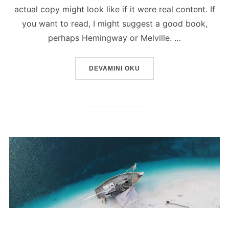
actual copy might look like if it were real content. If
you want to read, I might suggest a good book,
perhaps Hemingway or Melville. …
“POST WITH YOUTUBE VIDEO”
DEVAMINI OKU