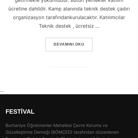
ücretine dahildir. Kamp alanında teknik destek çadırı
organizasyon tarafındankurulacaktır. Katılımcılar
Teknik destek , ücretsiz …
“BISIKLETÇI DOSTLARIMIZDAN RICALAR
DEVAMINI OKU
…
FESTIVAL
Burhaniye Öğretmenler Mahallesi Çevre Koruma ve
Güzelleştirme Derneği (BÖMÇED) tarafından düzenlenen