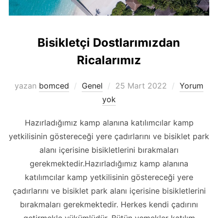
Bisikletçi Dostlarımızdan
Ricalarımız
Yayımlanma
yazan
bomced
Genel
25 Mart 2022
Yorum
tarihi
yok
Hazırladığımız kamp alanına katılımcılar kamp
yetkilisinin göstereceği yere çadırlarını ve bisiklet park
alanı içerisine bisikletlerini bırakmaları
gerekmektedir.Hazırladığımız kamp alanına
katılımcılar kamp yetkilisinin göstereceği yere
çadırlarını ve bisiklet park alanı içerisine bisikletlerini
bırakmaları gerekmektedir. Herkes kendi çadırını
getirmekle yükümlüdür. Bütün yemekler katılım