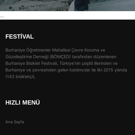
…
FESTIVAL
Burhaniye Öğretmenler Mahallesi Çevre Koruma ve
Güzelleştirme Derneği (BÖMÇED) tarafından düzenlenen
Burhaniye Bisiklet Festivali, Türkiye’nin çeşitli illerinden ve
Burhaniye ve çevresinden gelen katılımcılar ile ilki 2015 yılında
(143 bisikletçi),
HIZLI MENÜ
Ana Sayfa