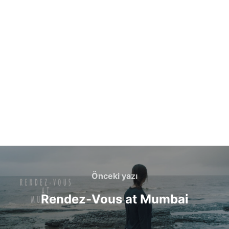
Yazı
gezinmesi
Önceki
Önceki yazı
yazı
Rendez-Vous at Mumbai